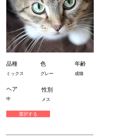
品種
色
年齢
ミックス
グレー
成猫
ヘア
性別
中
メス
選択する