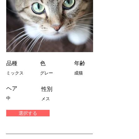
品種
色
年齢
ミックス
グレー
成猫
ヘア
性別
中
メス
選択する