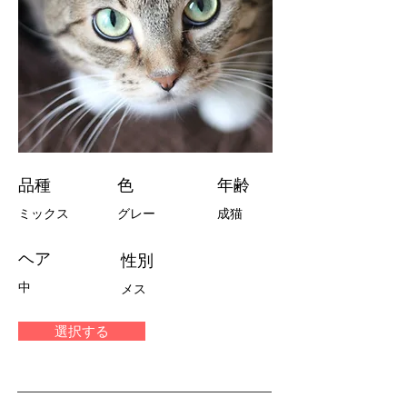
品種
色
年齢
ミックス
グレー
成猫
ヘア
性別
中
メス
選択する