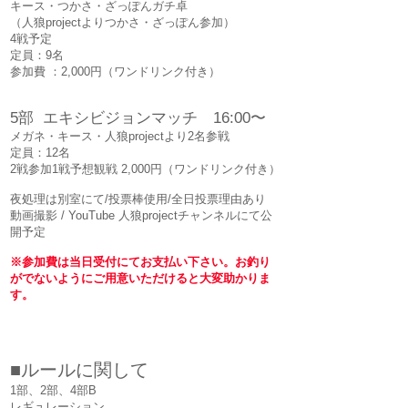
キース・つかさ・ざっぽんガチ卓
（人狼projectよりつかさ・ざっぽん参加）
​4戦予定
定員：9名
参加費 ：2,000円（ワンドリンク付き）
5部 エキシビジョンマッチ 16:00〜
メガネ・キース・人狼projectより2名参戦
定員：12名
2戦参加1戦予想観戦 2,000円（ワンドリンク付き）
夜処理は別室にて/投票棒使用/全日投票理由あり
動画撮影 / YouTube 人狼projectチャンネルにて公
開予定
​※参加費は当日受付にてお支払い下さい。お釣り
がでないようにご用意いただけると大変助かりま
す。
■ルールに関して
​1部、2部、4部B
レギュレーション