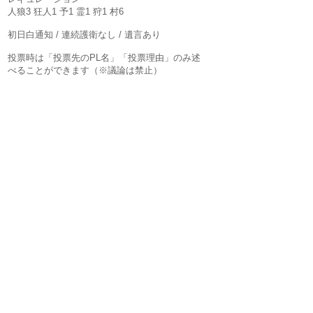
人狼3 狂人1 予1 霊1 狩1 村6
初日白通知 / 連続護衛なし / 遺言あり
投票時は「投票先のPL名」「投票理由」のみ述
べることができます（※議論は禁止）
役職COは役職名まで明かして構いません。村騙
り可。
決選投票で最多得票者が2名以上出ることが2度
続いた場合、処刑者はなし。
※投票はその場で立って指差し自由投票/投票理
由10秒程​/3日目より理由なし
​※5部に関しては、別室にて夜処理/3日目以降も
投票理由あり/投票棒使用
■注意事項
【キャンセルに関して】
2018年8月13日（金）23時59分までにご連絡を
いただければキャンセル料はいただきません。
それ以降になりますと、キャンセル料として参