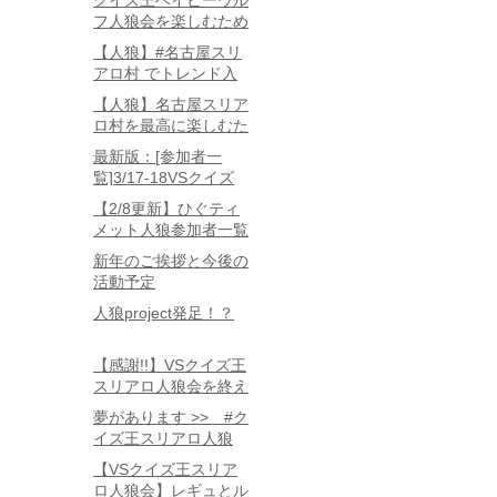
クイズ王ベイビーウル
フ人狼会を楽しむため
に知っておきたい3つ
【人狼】#名古屋スリ
のこと
アロ村 でトレンド入
りしたいねん。
【人狼】名古屋スリア
ロ村を最高に楽しむた
めに知っておくべき7
最新版：[参加者一
つのこと
覧]3/17-18VSクイズ
王人狼会in名古屋
【2/8更新】ひぐティ
メット人狼参加者一覧
新年のご挨拶と今後の
活動予定
人狼project発足！？
【感謝!!】VSクイズ王
スリアロ人狼会を終え
て
夢があります >> #ク
イズ王スリアロ人狼
会 でつぶやこう！！
【VSクイズ王スリア
ロ人狼会】レギュとル