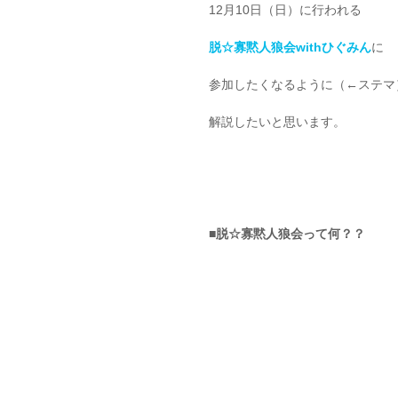
12月10日（日）に行われる
脱☆寡黙人狼会withひぐみん
に
参加したくなるように（←ステマ
解説したいと思います。
■脱☆寡黙人狼会って何？？