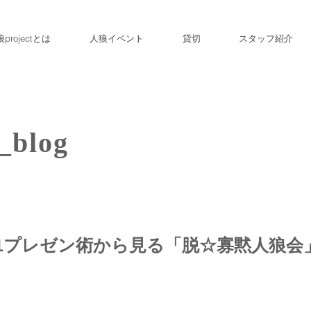
projectとは
人狼イベント
貸切
スタッフ紹介
_blog
.1プレゼン術から見る「脱☆寡黙人狼会