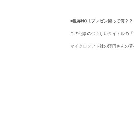
■世界NO.1プレゼン術って何？？
この記事の仰々しいタイトルの「世
マイクロソフト社の澤円さんの著