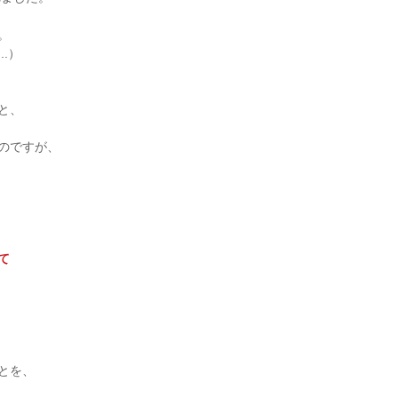
。
.）
と、
のですが、
て
とを、