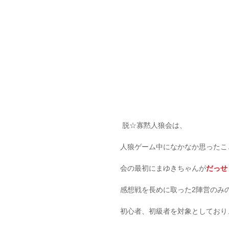
 脱☆寡黙人狼会は、
人狼ゲーム中になかなか思ったこ
会の最初にまゆきちゃんが
だっせ
感想戦を長めに取った2陣営のみ
初心者、初級者を対象としており