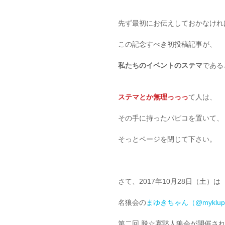
先ず最初にお伝えしておかなけれ
この記念すべき初投稿記事が、
私たちのイベントのステマ
である
ステマとか無理っっっ
て人は、
その手に持ったパピコを置いて、
そっとページを閉じて下さい。
さて、2017年10月28日（土）は
名狼会の
まゆきちゃん（@myklup
第二回 脱☆寡黙人狼会が開催さ