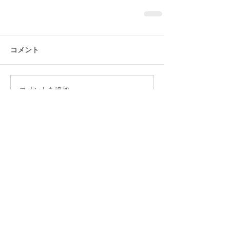
コメント
コメントを追加…
新着イベント
クイズ王ベイビーウルフ人狼会を楽しむた
めに知っておきたい3つのこと
【人狼】#名古屋スリアロ村 でトレンド入
りしたいねん。