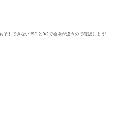
もできない!!9/1と9/2で会場が違うので確認しよう!!