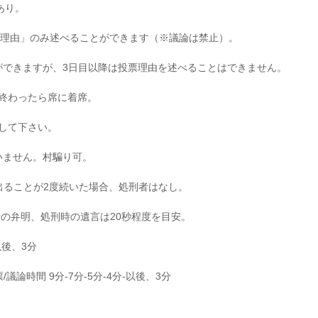
言あり。
票理由」のみ述べることができます（※議論は禁止）。
とができますが、3日目以降は投票理由を述べることはできません。
終わったら席に着席。
して下さい。
いません。村騙り可。
出ることが2度続いた場合、処刑者はなし。
票時の弁明、処刑時の遺言は20秒程度を目安。
以後、3分
論時間 9分-7分-5分-4分-以後、3分