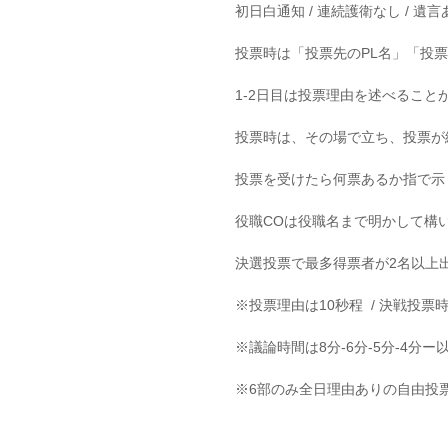
初日白通知 / 連続護衛なし / 遺
投票時は「投票先のPL名」「投
1-2日目は投票理由を述べるこ
投票時は、その場で立ち、投票が
投票を受けたら何票あるか指で示
役職COは役職名まで明かして構
決選投票で最多得票者が2名以上
※投票理由は10秒程  / 決戦投
※議論時間は8分-6分-5分-4分ー
※6部のみ全日理由ありの自由投票/議