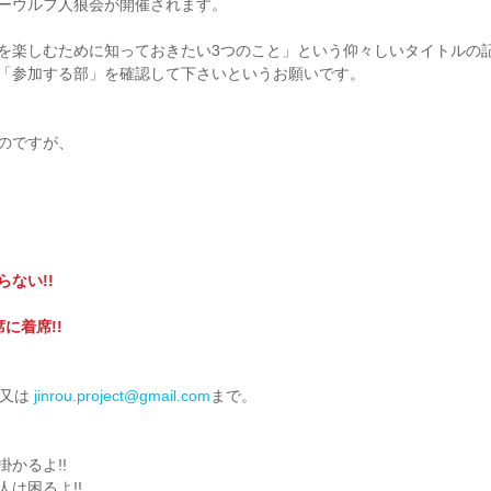
ーウルフ人狼会が開催されます。
を楽しむために知っておきたい3つのこと」という仰々しいタイトルの
「参加する部」を確認して下さいというお願いです。
のですが、
ない!!
に着席!!
又は 
jinrou.project@gmail.com
まで。 
かるよ!!
は困るよ!!