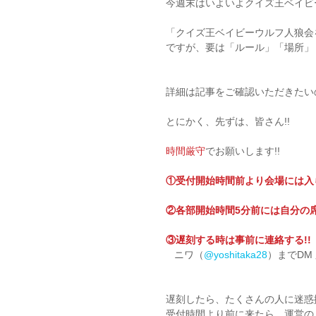
今週末はいよいよクイズ王ベイビ
「クイズ王ベイビーウルフ人狼会
ですが、要は「ルール」「場所」
詳細は記事をご確認いただきたい
とにかく、先ずは、皆さん!!
時間厳守
でお願いします!!
①受付開始時間前より会場には入ら
②各部開始時間5分前には自分の席
③遅刻する時は事前に連絡する!!
   ニワ（
@yoshitaka28
）までDM 
遅刻したら、たくさんの人に迷惑掛
受付時間より前に来たら、運営の人