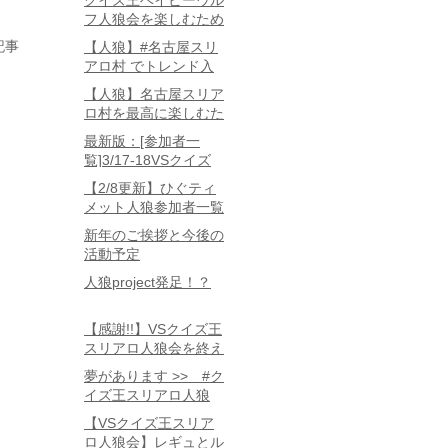
クイズ王ベイビーウル
フ人狼会を楽しむため
に知っておきたい3つ
記事
【人狼】#名古屋スリ
のこと
アロ村 でトレンド入
りしたいねん。
【人狼】名古屋スリア
ロ村を最高に楽しむた
めに知っておくべき7
最新版：[参加者一
つのこと
覧]3/17-18VSクイズ
王人狼会in名古屋
【2/8更新】ひぐティ
メット人狼参加者一覧
新年のご挨拶と今後の
活動予定
人狼project発足！？
【感謝!!】VSクイズ王
スリアロ人狼会を終え
て
夢があります >> #ク
イズ王スリアロ人狼
会 でつぶやこう！！
【VSクイズ王スリア
ロ人狼会】レギュとル