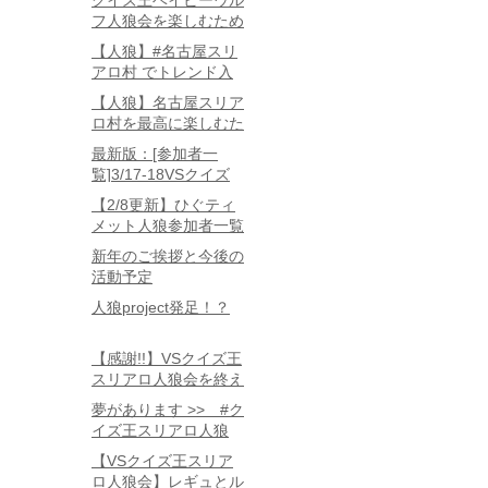
クイズ王ベイビーウル
フ人狼会を楽しむため
に知っておきたい3つ
【人狼】#名古屋スリ
のこと
アロ村 でトレンド入
りしたいねん。
【人狼】名古屋スリア
ロ村を最高に楽しむた
めに知っておくべき7
最新版：[参加者一
つのこと
覧]3/17-18VSクイズ
王人狼会in名古屋
【2/8更新】ひぐティ
メット人狼参加者一覧
新年のご挨拶と今後の
活動予定
人狼project発足！？
【感謝!!】VSクイズ王
スリアロ人狼会を終え
て
夢があります >> #ク
イズ王スリアロ人狼
会 でつぶやこう！！
【VSクイズ王スリア
ロ人狼会】レギュとル